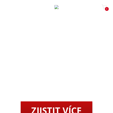
0
JIŽ BRZY WEB SPUSTÍME
Chcete být mezi prvními, kdo se o spuštění dozví? Vyplňte
formulář níže a my vám dáme vědět.
ZJISTIT VÍCE