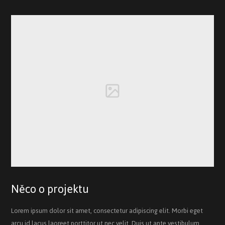
Něco o projektu
Lorem ipsum dolor sit amet, consectetur adipiscing elit. Morbi eget
arcu id lacus laoreet porttitor ut nec velit. Duis ut ante vestibulum,