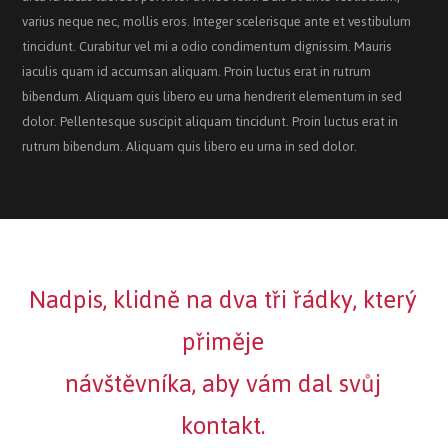
varius neque nec, mollis eros. Integer scelerisque ante et vestibulum
tincidunt. Curabitur vel mi a odio condimentum dignissim. Mauris
iaculis quam id accumsan aliquam. Proin luctus erat in rutrum
bibendum. Aliquam quis libero eu urna hendrerit elementum in sed
dolor. Pellentesque suscipit aliquam tincidunt. Proin luctus erat in
rutrum bibendum. Aliquam quis libero eu urna in sed dolor.
Nadpis, klidně na dva tři řádky, který
přiměje
návštěvníka, aby vám dal svůj
kontakt.