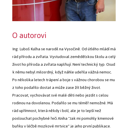
O autorovi
Ing. Luboš Kulha se narodil na Vysočině. Od útlého mládí má
rád přírodu a zvířata. Vystudoval zemědělskou školu a celý
život ho příroda a zvířata naplňují. Není technický typ. Osud
k němu nebyl milosrdný, když náhle udeřila vážná nemoc.
Po několika letech trápení a boje s vážnou chorobou se mu
z toho podařilo dostat a může zase žít běžný život.
Pracovat, vychovávat své malé děti nebo jezdit s celou
rodinou na dovolenou. Podařilo se mu téměř nemožné. Má
rád upřímnost, která někdy i bolí, ale je to lepší než
poslouchat pochybné řeči.Kniha "Jak mi pomohly kmenové
buňky v léčbě mozkové mrtvice" je jeho první publikace.