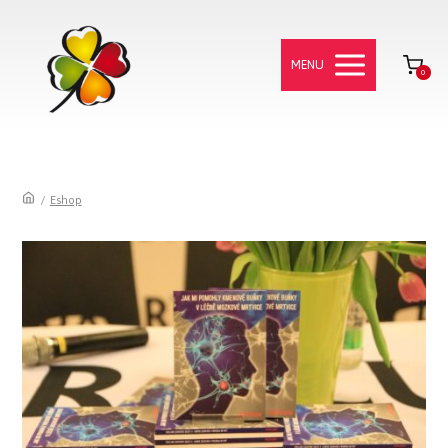
MENU
0
/
Eshop