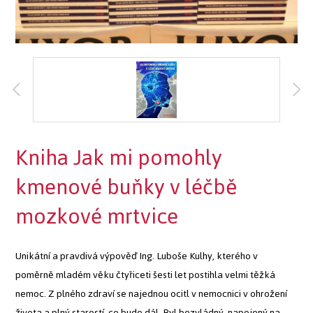
Kniha Jak mi pomohly
kmenové buňky v léčbě
mozkové mrtvice
Unikátní a pravdivá výpověď Ing. Luboše Kulhy, kterého v
poměrně mladém věku čtyřiceti šesti let postihla velmi těžká
nemoc. Z plného zdraví se najednou ocitl v nemocnici v ohrožení
života a plný starostí, co bude dál. Byl bezvládný, napojený na