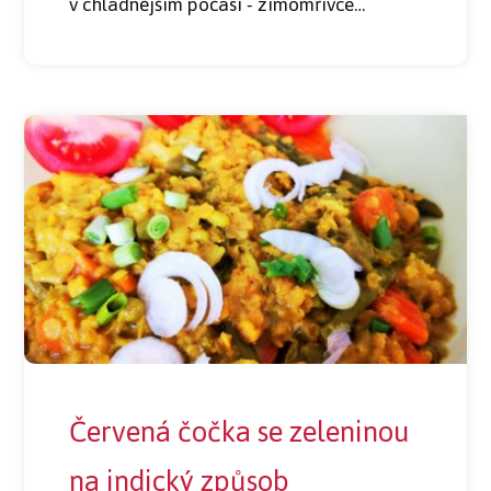
v chladnějším počasí - zimomřivce…
Červená čočka se zeleninou
na indický způsob