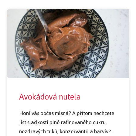
Avokádová nutela
Honí vás občas mlsná? A přitom nechcete
jíst sladkosti plné rafinovaného cukru,
nezdravých tuků, konzervantů a barviv?…