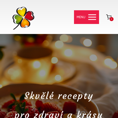
MENU
0
Skvělé recepty
pro zdraví a krásu