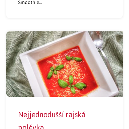
Smoothie…
Nejjednodušší rajská
polévka