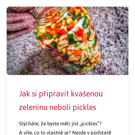
Jak si připravit kvašenou
zeleninu neboli pickles
Slýcháte, že byste měli jíst „pickles”?
A víte, co to vlastně je? Nejde v podstatě