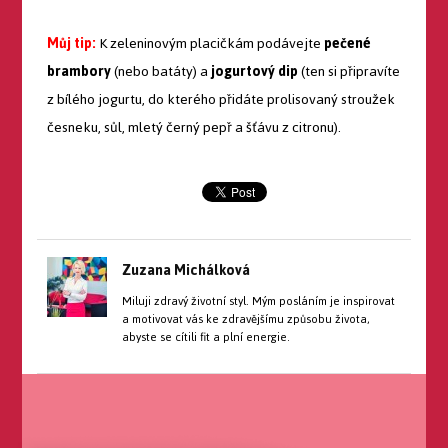
Můj tip:
K zeleninovým placičkám podávejte
pečené
brambory
(nebo batáty) a
jogurtový dip
(ten si připravíte
z bílého jogurtu, do kterého přidáte prolisovaný stroužek
česneku, sůl, mletý černý pepř a šťávu z citronu).
Zuzana Michálková
Miluji zdravý životní styl. Mým posláním je inspirovat
a motivovat vás ke zdravějšímu způsobu života,
abyste se cítili fit a plní energie.