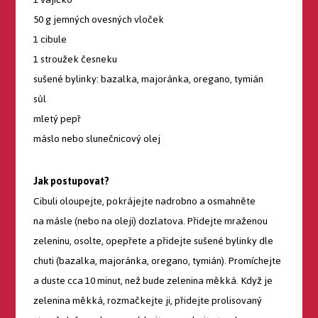
50 g jemných ovesných vloček
1 cibule
1 stroužek česneku
sušené bylinky: bazalka, majoránka, oregano, tymián
sůl
mletý pepř
máslo nebo slunečnicový olej
Jak postupovat?
Cibuli oloupejte, pokrájejte nadrobno a osmahněte
na másle (nebo na oleji) dozlatova. Přidejte mraženou
zeleninu, osolte, opepřete a přidejte sušené bylinky dle
chuti (bazalka, majoránka, oregano, tymián). Promíchejte
a duste cca 10 minut, než bude zelenina měkká. Když je
zelenina měkká, rozmačkejte ji, přidejte prolisovaný