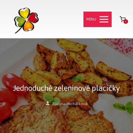
MENU
0
Jednoduché zeleninové placičky
Zuzana Michálková