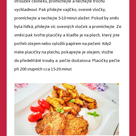
stroužek česneku, promíchejte a nechejte trochu
vychladnout. Pak přidejte vajíčko, ovesné vločky,
promíchejte a nechejte 5-10 minut uležet. Pokud by směs
byla řídká, přidejte víc ovesných vloček a promíchejte. Ze
směsi pak tvořte placičky a klaďte je na plech, který jste
potřeli olejem nebo vyložili papírem na pečení. Když
máte placičky na plechu, pokapejte je olejem, vložte
do předehřáté trouby a pečte dozlatova. Placičky pečte
při 200 stupních cca 15-20 minut.