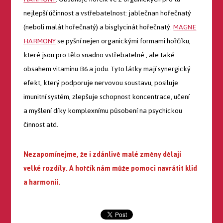
nejlepší účinnost a vstřebatelnost: jablečnan hořečnatý
(neboli malát hořečnatý) a bisglycinát hořečnatý.
MAGNE
HARMONY
se pyšní nejen organickými formami hořčíku,
které jsou pro tělo snadno vstřebatelné., ale také
obsahem vitaminu B6 a jodu. Tyto látky mají synergický
efekt, který podporuje nervovou soustavu, posiluje
imunitní systém, zlepšuje schopnost koncentrace, učení
a myšlení díky komplexnímu působení na psychickou
činnost atd.
Nezapomínejme, že i zdánlivě malé změny dělají
velké rozdíly. A h
ořčík nám může pomoci navrátit klid
a harmonii.