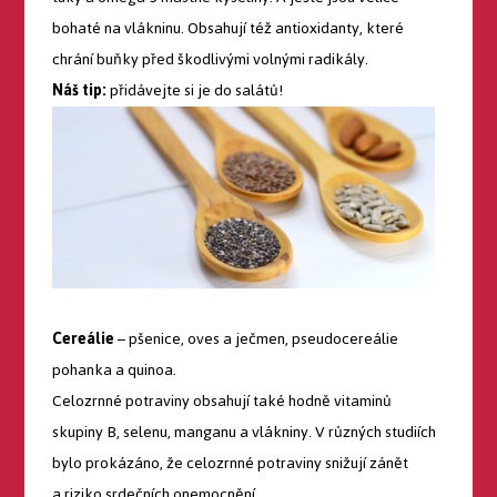
bohaté na vlákninu. Obsahují též antioxidanty, které
chrání buňky před škodlivými volnými radikály.
Náš tip:
přidávejte si je do salátů!
Cereálie
– pšenice, oves a ječmen, pseudocereálie
pohanka a quinoa.
Celozrnné potraviny obsahují také hodně vitaminů
skupiny B, selenu, manganu a vlákniny. V různých studiích
bylo prokázáno, že celozrnné potraviny snižují zánět
a riziko srdečních onemocnění.