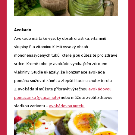
Avokádo
Avokádo má také vysoký obsah draslíku, vitaminů
skupiny B a vitaminu K. Má vysoký obsah
mononenasycených tuků, které jsou důležité pro zdravé
srdce. Kromě toho je avokádo vynikajícím zdrojem
vlákniny. Studie ukázaly, že konzumace avokáda
pomáhá snižovat zánět a zlepšit hladinu cholesterolu.
Z avokáda si můžete připravit výtečnou
avokádovou
pomazánku (guacamole)
nebo můžete zvolit zdravou
sladkou variantu –
avokádovou nutelu
.