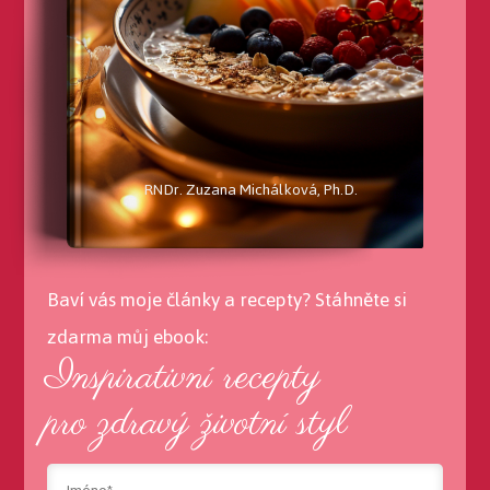
RNDr. Zuzana Michálková, Ph.D.
Baví vás moje články a recepty? Stáhněte si
zdarma můj ebook:
Inspirativní recepty
pro zdravý životní styl