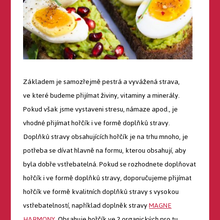
Základem je samozřejmě pestrá a vyvážená strava,
ve které budeme přijímat živiny, vitaminy a minerály.
Pokud však jsme vystaveni stresu, námaze apod., je
vhodné přijímat hořčík i ve formě doplňků stravy.
Doplňků stravy obsahujících hořčík je na trhu mnoho, je
potřeba se dívat hlavně na formu, kterou obsahují, aby
byla dobře vstřebatelná. Pokud se rozhodnete doplňovat
hořčík i ve formě doplňků stravy, doporučujeme přijímat
hořčík ve formě kvalitních doplňků stravy s vysokou
vstřebatelností, například doplněk stravy
MAGNE
HARMONY
. Obsahuje hořčík ve 2 organických pro tu