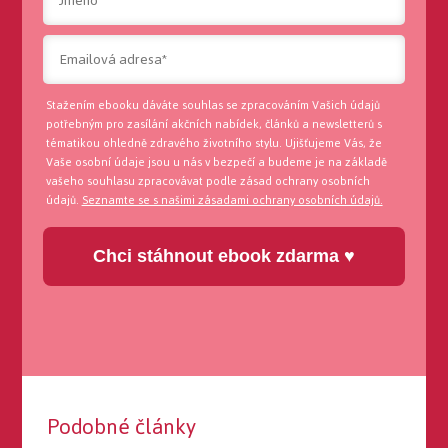
Stažením ebooku dáváte souhlas se zpracováním Vašich údajů
potřebným pro zasílání akčních nabídek, článků a newsletterů s
tématikou ohledně zdravého životního stylu. Ujišťujeme Vás, že
Vaše osobní údaje jsou u nás v bezpečí a budeme je na základě
vašeho souhlasu zpracovávat podle zásad ochrany osobních
údajů.
Seznamte se s našimi zásadami ochrany osobních údajů.
Chci stáhnout ebook zdarma ♥
Podobné články