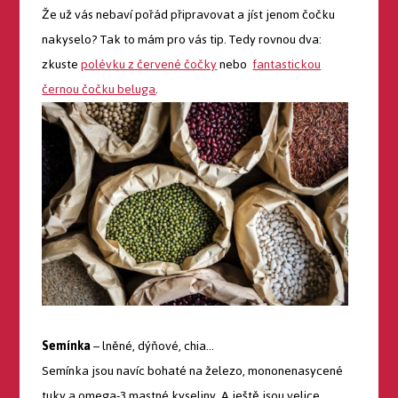
Že už vás nebaví pořád připravovat a jíst jenom čočku
nakyselo? Tak to mám pro vás tip. Tedy rovnou dva:
zkuste
polévku z červené čočky
nebo
fantastickou
černou čočku beluga
.
Semínka
– lněné, dýňové, chia…
Semínka jsou navíc bohaté na železo, mononenasycené
tuky a omega-3 mastné kyseliny. A ještě jsou velice