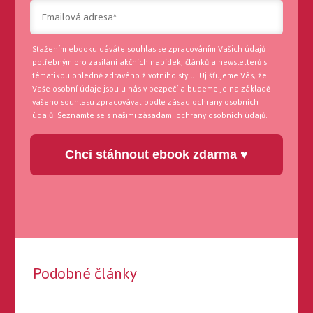
Stažením ebooku dáváte souhlas se zpracováním Vašich údajů
potřebným pro zasílání akčních nabídek, článků a newsletterů s
tématikou ohledně zdravého životního stylu. Ujišťujeme Vás, že
Vaše osobní údaje jsou u nás v bezpečí a budeme je na základě
vašeho souhlasu zpracovávat podle zásad ochrany osobních
údajů.
Seznamte se s našimi zásadami ochrany osobních údajů.
Chci stáhnout ebook zdarma ♥
Podobné články