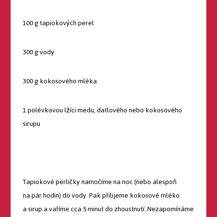
100 g tapiokových perel
300 g vody
300 g kokosového mléka
1 polévkovou lžíci medu, datlového nebo kokosového
sirupu
Tapiokové perličky namočíme na noc (nebo alespoň
na pár hodin) do vody. Pak přilijeme kokosové mléko
a sirup a vaříme cca 5 minut do zhoustnutí. Nezapomínáme