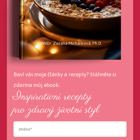
RNDr. Zuzana Michálková, Ph.D.
Baví vás moje články a recepty? Stáhněte si
zdarma můj ebook:
Inspirativní recepty
pro zdravý životní styl