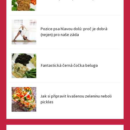
Pozice psa hlavou dolů: proč je dobrá
(nejen) pro naše záda
Fantastická černá čočka beluga
Jak si připravit kvašenou zeleninu neboli
pickles