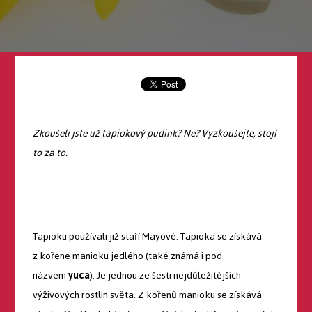
Zkoušeli jste už tapiokový pudink? Ne? Vyzkoušejte, stojí
to za to.
Tapioku používali již staří Mayové. Tapioka se získává
z kořene manioku jedlého (také známá i pod
názvem
yuca
). Je jednou ze šesti nejdůležitějších
výživových rostlin světa. Z kořenů manioku se získává