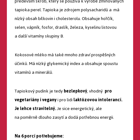
především škrob, který se používá k výrobě zmiňovaných
tapioka perel. Tapioka je zdrojem polysacharidů a má
nízký obsah bílkovin i cholesterolu. Obsahuje hořčík,
selen, vápník, fosfor, draslík, železa, kyselinu listovou
a další vitamíny skupiny B.
Kokosové mléko má také mnoho zdraví prospěšných
účinků. Má nízký glykemický index a obsahuje spoustu
vitamínů a minerálů.
Tapiokový pudink je tedy
bezlepkový
, vhodný
pro
vegetariány i vegany
i pro lidi
laktózovou intolerancí.
Je lehce stravitelný.
Je sice energetický, ale
na poměrně dlouho zasytí a dodá potřebnou energii.
Na 6 porcí potřebujeme: