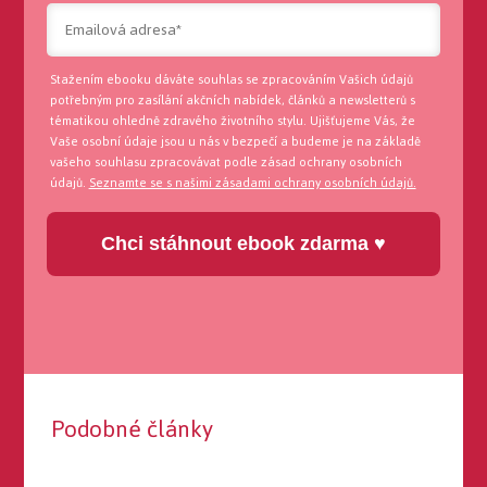
Stažením ebooku dáváte souhlas se zpracováním Vašich údajů
potřebným pro zasílání akčních nabídek, článků a newsletterů s
tématikou ohledně zdravého životního stylu. Ujišťujeme Vás, že
Vaše osobní údaje jsou u nás v bezpečí a budeme je na základě
vašeho souhlasu zpracovávat podle zásad ochrany osobních
údajů.
Seznamte se s našimi zásadami ochrany osobních údajů.
Chci stáhnout ebook zdarma ♥
Podobné články