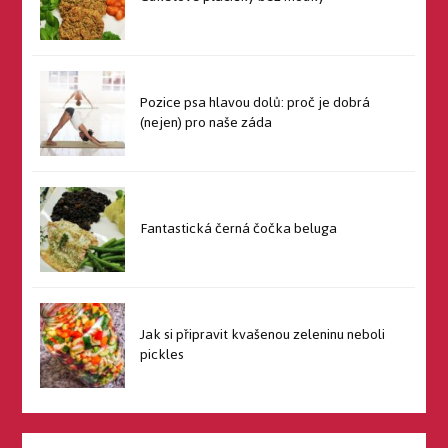
Pozice psa hlavou dolů: proč je dobrá
(nejen) pro naše záda
Fantastická černá čočka beluga
Jak si připravit kvašenou zeleninu neboli
pickles