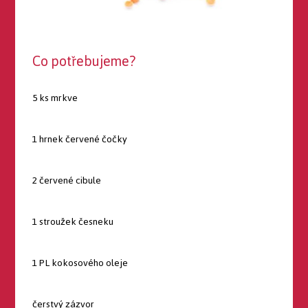
Co potřebujeme?
5 ks mrkve
1 hrnek červené čočky
2 červené cibule
1 stroužek česneku
1 PL kokosového oleje
čerstvý zázvor