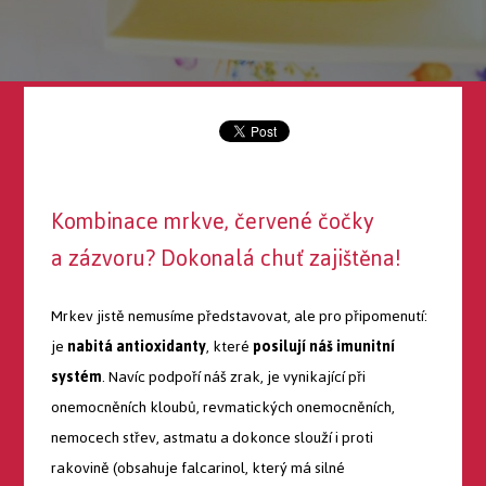
Kombinace mrkve, červené čočky
a zázvoru? Dokonalá chuť zajištěna!
Mrkev jistě nemusíme představovat, ale pro připomenutí:
je
nabitá antioxidanty
, které
posilují náš imunitní
systém
. Navíc podpoří náš zrak, je vynikající při
onemocněních kloubů, revmatických onemocněních,
nemocech střev, astmatu a dokonce slouží i proti
rakovině (obsahuje falcarinol, který má silné