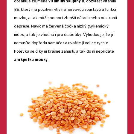
obsahuje zejména
vitaminy skupiny B
, obzvlášť vitamin
B6, který má pozitivní vliv na nervovou soustavu a funkci
mozku, a tak může pomoci zlepšit náladu nebo odstranit
deprese. Navíc má červená čočka nízký glykemický
index, a tak je vhodná i pro diabetiky. Výhodou je, že ji
nemusíte dopředu namáčet a uvaříte ji velice rychle.
Polévka se díky ní krásně zahustí, a tak do ní nepřidáte
ani špetku mouky
.