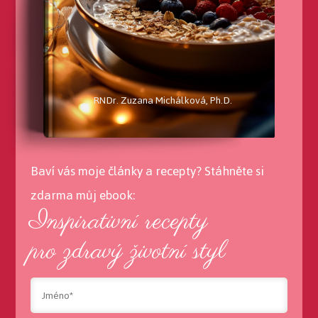
RNDr. Zuzana Michálková, Ph.D.
Baví vás moje články a recepty? Stáhněte si
zdarma můj ebook:
Inspirativní recepty
pro zdravý životní styl