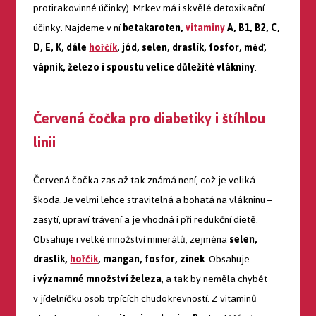
protirakovinné účinky). Mrkev má i skvělé detoxikační
účinky. Najdeme v ní
betakaroten,
vitaminy
A, B1, B2, C,
D, E, K, dále
hořčík
, jód, selen, draslík, fosfor, měď,
vápník, železo i spoustu velice důležité vlákniny
.
Červená čočka pro diabetiky i štíhlou
linii
Červená čočka zas až tak známá není, což je veliká
škoda. Je velmi lehce stravitelná a bohatá na vlákninu –
zasytí, upraví trávení a je vhodná i při redukční dietě.
Obsahuje i velké množství minerálů, zejména
selen,
draslík,
hořčík
, mangan, fosfor, zinek
. Obsahuje
i
významné množství železa
, a tak by neměla chybět
v jídelníčku osob trpících chudokrevností. Z vitaminů