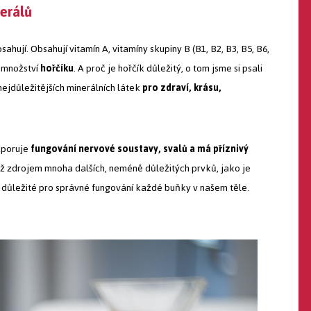
nerálů
sahují. Obsahují vitamín A, vitamíny skupiny B (B1, B2, B3, B5, B6,
é množství
hořčíku
. A proč je hořčík důležitý, o tom jsme si psali
nejdůležitějších minerálních látek
pro zdraví, krásu,
odporuje
fungování nervové soustavy, svalů a má příznivý
ěž zdrojem mnoha dalších, neméně důležitých prvků, jako je
 důležité pro správné fungování každé buňky v našem těle.