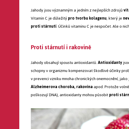
Jahody jsou významným a jedním z nejlepších zdrojů
vi
Vitamin C je důležitý
pro tvorbu kolagenu
, který je
nev
proti stárnutí
. Účinků vitaminu C je nespočet. Ale o nic
Proti stárnutí i rakovině
Jahody obsahují spoustu antioxidantů.
Antioxidanty
jsou
schopny v organizmu kompenzovat škodlivé účinky probíh
v prevenci vzniku mnoha chronických onemocnění, jako
Alzheimerova choroba, rakovina
apod. Protože volné
poškozují DNA), antioxidanty mohou působit
proti stár