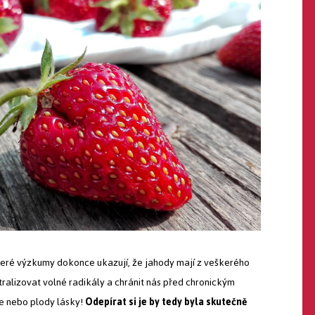
které výzkumy dokonce ukazují, že jahody mají z veškerého
tralizovat volné radikály a chránit nás před chronickým
e nebo plody lásky!
Odepírat si je by tedy byla skutečně