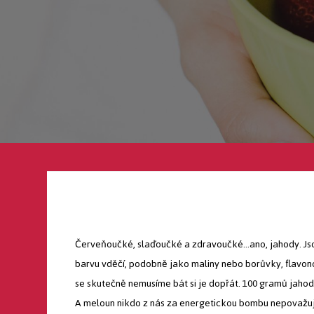
Červeňoučké, slaďoučké a zdravoučké…ano, jahody. Jsou
barvu vděčí, podobně jako maliny nebo borůvky, flavon
se skutečně nemusíme bát si je dopřát. 100 gramů jahod
A meloun nikdo z nás za energetickou bombu nepovažuj