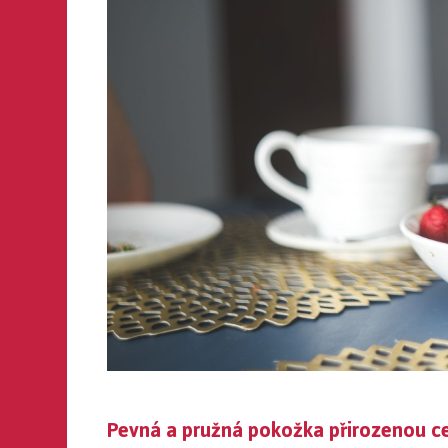
Pevná a pružná pokožka přirozenou c