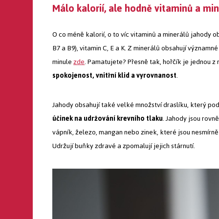
Málo kalorií, ale hodně vitaminů a mi
O co méně kalorií, o to víc vitaminů a minerálů jahody ob
B7 a B9), vitamin C, E a K. Z minerálů obsahují významn
minule
zde
. Pamatujete? Přesně tak, hořčík je jednou z 
spokojenost, vnitřní klid a vyrovnanost
.
Jahody obsahují také velké množství draslíku, který p
účinek na udržování krevního tlaku
. Jahody jsou rovn
vápník, železo, mangan nebo zinek, které jsou nesmírně
Udržují buňky zdravé a zpomalují jejich stárnutí.