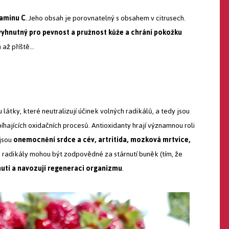
taminu C
. Jeho obsah je porovnatelný s obsahem v citrusech.
yhnutný pro pevnost a pružnost kůže a chrání pokožku
h až příště…
 látky, které neutralizují účinek volných radikálů, a tedy jsou
ajících oxidačních procesů. Antioxidanty hrají významnou roli
 jsou
onemocnění srdce a cév, artritida, mozková mrtvice,
 radikály mohou být zodpovědné za stárnutí buněk (tím, že
nutí a navozují regeneraci organizmu
.