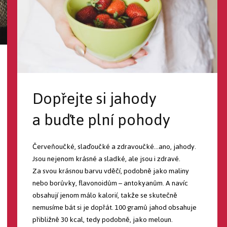
Dopřejte si jahody
a buďte plní pohody
Červeňoučké, slaďoučké a zdravoučké…ano, jahody.
Jsou nejenom krásné a sladké, ale jsou i zdravé.
Za svou krásnou barvu vděčí, podobně jako maliny
nebo borůvky, flavonoidům – antokyanům. A navíc
obsahují jenom málo kalorií, takže se skutečně
nemusíme bát si je dopřát. 100 gramů jahod obsahuje
přibližně 30 kcal, tedy podobně, jako meloun.