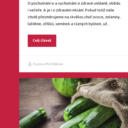
O pochutnání si a vychutnání si zdravé snídaně, obědu
i večeře. A je i o zdravém mlsání. Pokud totiž naše
chutě přesměrujeme na skvělou chuť ovoce, zeleniny,
luštěnin, oříšků, semínek a různých bylinek, už...
Celý článek
Zuzana Michálková