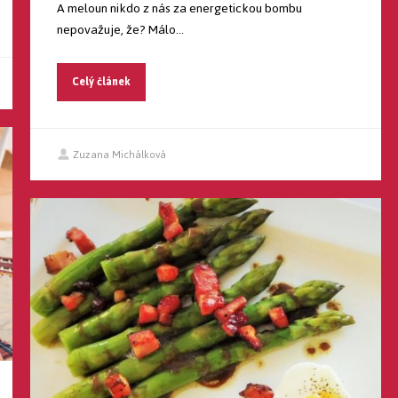
A meloun nikdo z nás za energetickou bombu
nepovažuje, že? Málo...
Celý článek
Zuzana Michálková