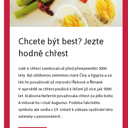
Chcete být best? Jezte
hodně chřest
Lidé si chřest zamilovali už před přinejmenším 5000
lety. Byl oblíbenou zeleninou staré Číny a Egypta a za
lék ho považovali už starověcí Řekové a Římané.
V ajurvédě se chřest používá k léčení již více jak 5000
let. Královna Nefertiti považovala chřest za jídlo bohů.
A miloval ho i císař Augustus. Podoba falického
symbolu ale vedla v 19. století k zákazu využívání této
zeleniny v penzionátech...