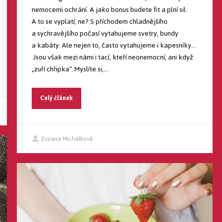
nemocemi ochrání. A jako bonus budete fit a plní sil.
A to se vyplatí, ne? S příchodem chladnějšího
a sychravějšího počasí vytahujeme svetry, bundy
a kabáty. Ale nejen to, často vytahujeme i kapesníky…
Jsou však mezi námi i tací, kteří neonemocní, ani když
„zuří chřipka“. Myslíte si,...
Celý článek
Zuzana Michálková