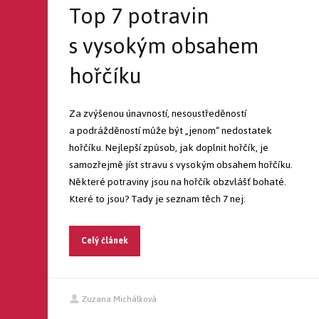
Top 7 potravin
s vysokým obsahem
hořčíku
Za zvýšenou únavností, nesoustředěností
a podrážděností může být „jenom“ nedostatek
hořčíku. Nejlepší způsob, jak doplnit hořčík, je
samozřejmě jíst stravu s vysokým obsahem hořčíku.
Některé potraviny jsou na hořčík obzvlášť bohaté.
Které to jsou? Tady je seznam těch 7 nej:
Celý článek
Zuzana Michálková