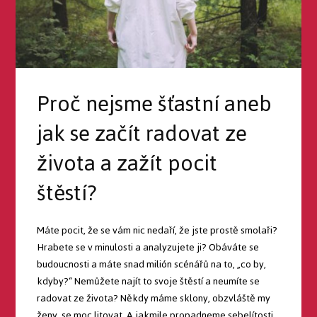
Proč nejsme šťastní aneb
jak se začít radovat ze
života a zažít pocit
štěstí?
Máte pocit, že se vám nic nedaří, že jste prostě smolaři?
Hrabete se v minulosti a analyzujete ji? Obáváte se
budoucnosti a máte snad milión scénářů na to, „co by,
kdyby?“ Nemůžete najít to svoje štěstí a neumíte se
radovat ze života? Někdy máme sklony, obzvláště my
ženy, se moc litovat. A jakmile propadneme sebelítosti,