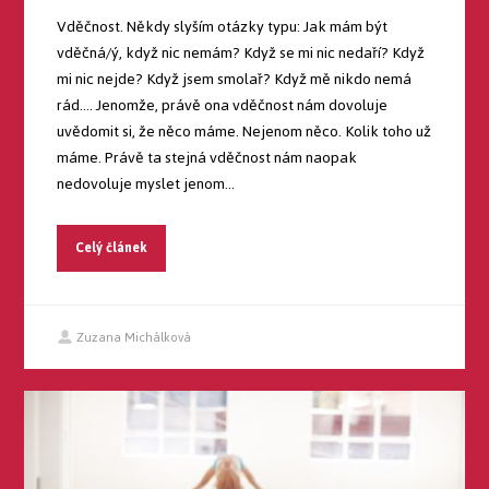
Vděčnost. Někdy slyším otázky typu: Jak mám být
vděčná/ý, když nic nemám? Když se mi nic nedaří? Když
mi nic nejde? Když jsem smolař? Když mě nikdo nemá
rád…. Jenomže, právě ona vděčnost nám dovoluje
uvědomit si, že něco máme. Nejenom něco. Kolik toho už
máme. Právě ta stejná vděčnost nám naopak
nedovoluje myslet jenom...
Celý článek
Zuzana Michálková