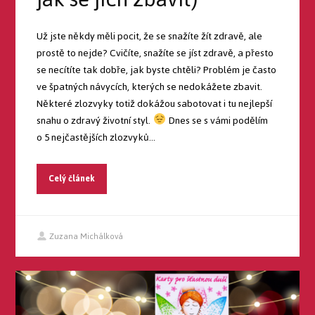
Už jste někdy měli pocit, že se snažíte žít zdravě, ale
prostě to nejde? Cvičíte, snažíte se jíst zdravě, a přesto
se necítíte tak dobře, jak byste chtěli? Problém je často
ve špatných návycích, kterých se nedokážete zbavit.
Některé zlozvyky totiž dokážou sabotovat i tu nejlepší
snahu o zdravý životní styl.
Dnes se s vámi podělím
o 5 nejčastějších zlozvyků...
Celý článek
Zuzana Michálková